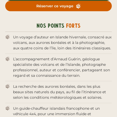
lecture des paysages, son regard de photographe et
Réserver ce voyage
de géologue, et sa passion pour cette île hors norme.
Un voyage d’auteur profondément immersif, pensé
Nos points
forts
comme une exploration sensible et engagée de
l’Islande hivernale, où la nature, brute et majestueuse,
Un voyage d’auteur en Islande hivernale, consacré aux
dicte le rythme et l’émotion.
volcans, aux aurores boréales et à la photographie,
aux quatre coins de l’île, loin des itinéraires classiques.
L’accompagnement d’Arnaud Guérin, géologue
spécialiste des volcans et de l’Islande, photographe
professionnel, auteur et conférencier, partageant son
regard et sa connaissance du terrain.
La recherche des aurores boréales, dans les plus
beaux sites naturels du pays, au fil de l’itinérance et
selon les conditions météorologiques et solaires.
Un guide-chauffeur islandais francophone et un
véhicule 4x4, pour une immersion fluide et