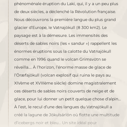
phénoménale éruption du Laki, qui, il y a un peu plus
de deux siècles, a déclenché la Révolution française.
Nous découvrons la première langue du plus grand
glacier d’Europe, le Vatnajökull (8 300 km2). Le
paysage est à la démesure. Les immensités des
déserts de sables noirs (les « sandur ») rappellent les
énormes éruptions sous la calotte du Vatnajökull
comme en 1996 quand le volcan Grimsvötn se
réveilla…. À l’horizon, l’énorme masse de glace de
l’Öræfajökull (volcan explosif qui ruina le pays au
XIVème et XVIIIème siècle) domine magistralement
ces déserts de sables noirs couverts de neige et de
glace, pour lui donner un petit quelque chose d’alpin…
À l’est, le recul d’une des langues du Vatnajökull a
créé la lagune de Jökulsárlón où flotte une multitude
d’icebergs noir et bleu… Un site idéal pour