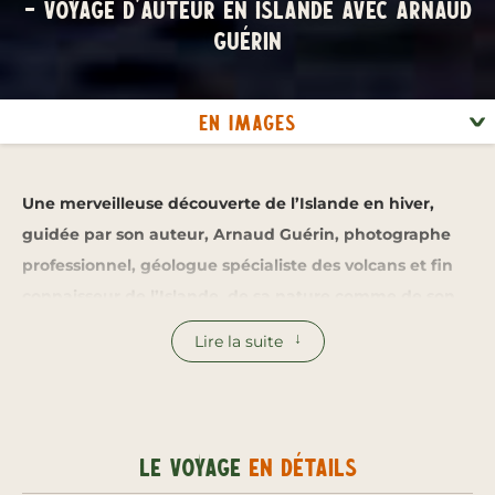
– Voyage d’auteur en Islande avec Arnaud
Guérin
En images
Une merveilleuse découverte de l’Islande en hiver,
guidée par son auteur, Arnaud Guérin, photographe
professionnel, géologue spécialiste des volcans et fin
connaisseur de l’Islande, de sa nature comme de son
histoire. Un voyage hors du temps, au cœur de la plus
Lire la suite
belle saison de l’île : l’hiver.
Ce grand tour de l’Islande, entre glace et feu, suit la
mythique route circulaire n°1 sur près de 1 370
Le voyage
en détails
kilomètres. Volcans enneigés, glaciers monumentaux,