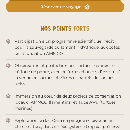
rencontres avec les communautés locales et moments
Réserver ce voyage
de contemplation face à l’océan ou à la forêt tropicale,
ce voyage allie immersion, aventure et engagement.
Nos points
forts
Une expérience unique pour découvrir le Cameroun
Participation à un programme scientifique inédit
autrement, en contribuant concrètement à la
pour la sauvegarde du lamantin d’Afrique, aux côtés
protection du vivant.
de la fondation AMMCO
Observation et protection des tortues marines en
période de ponte, avec de fortes chances d’assister à
la venue de tortues olivâtres et parfois de tortues
luths
Immersion au cœur de deux projets de conservation
locaux : AMMCO (lamantins) et Tube Awu (tortues
marines)
Exploration du lac Ossa en pirogue et bivouac en
pleine nature, dans un écosystème tropical préservé