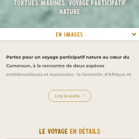
tortues marines, voyage participatif
nature
En images
Partez pour un voyage participatif nature au cœur du
Cameroun, à la rencontre de deux espèces
emblématiques et menacées : le lamantin d’Afrique et
les tortues marines.
Lire la suite
Entre le lac Ossa, vaste étendue d’eau douce bordée
de forêts tropicales, et les plages sauvages d’Ebodjé
ouvertes sur l’océan Atlantique, ce séjour vous plonge
dans des écosystèmes d’une richesse exceptionnelle.
Le voyage
en détails