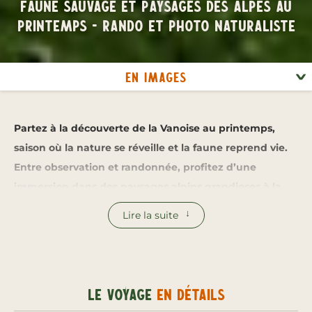
Faune sauvage et Paysages des Alpes au
Printemps - Rando et Photo Naturaliste
En images
Partez à la découverte de la Vanoise au printemps,
saison où la nature se réveille et la faune reprend vie.
Entre observation et randonnée, profitez d’une
immersion dans des paysages alpins grandioses à la
rencontre des bouquetins, chamois, gypaètes et d’une
Lire la suite
flore en plein essor.
Le printemps en Vanoise est un moment privilégié :
après les rigueurs de l’hiver, la faune alpine descend
Le voyage
en détails
vers les vallées, offrant des conditions idéales pour